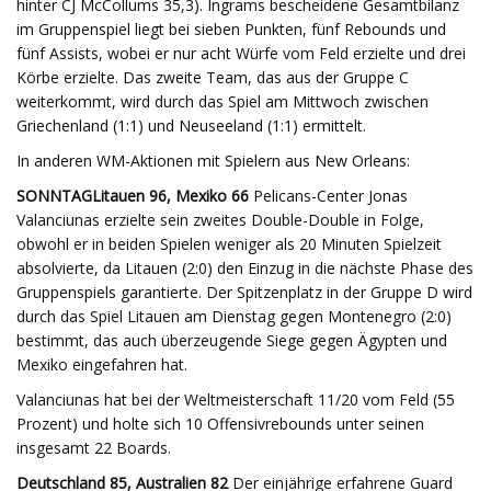
hinter CJ McCollums 35,3). Ingrams bescheidene Gesamtbilanz
im Gruppenspiel liegt bei sieben Punkten, fünf Rebounds und
fünf Assists, wobei er nur acht Würfe vom Feld erzielte und drei
Körbe erzielte. Das zweite Team, das aus der Gruppe C
weiterkommt, wird durch das Spiel am Mittwoch zwischen
Griechenland (1:1) und Neuseeland (1:1) ermittelt.
In anderen WM-Aktionen mit Spielern aus New Orleans:
SONNTAG
Litauen 96, Mexiko 66
Pelicans-Center Jonas
Valanciunas erzielte sein zweites Double-Double in Folge,
obwohl er in beiden Spielen weniger als 20 Minuten Spielzeit
absolvierte, da Litauen (2:0) den Einzug in die nächste Phase des
Gruppenspiels garantierte. Der Spitzenplatz in der Gruppe D wird
durch das Spiel Litauen am Dienstag gegen Montenegro (2:0)
bestimmt, das auch überzeugende Siege gegen Ägypten und
Mexiko eingefahren hat.
Valanciunas hat bei der Weltmeisterschaft 11/20 vom Feld (55
Prozent) und holte sich 10 Offensivrebounds unter seinen
insgesamt 22 Boards.
Deutschland 85, Australien 82
Der einjährige erfahrene Guard