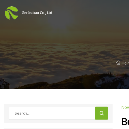
Gerüstbau Co., Ltd
Hei
Nov
B