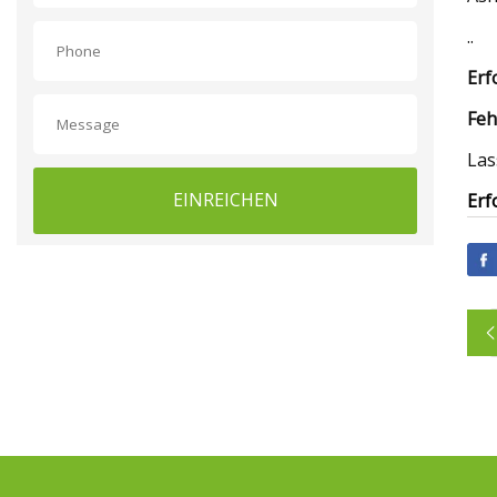
..
Erf
Feh
Las
EINREICHEN
Erf