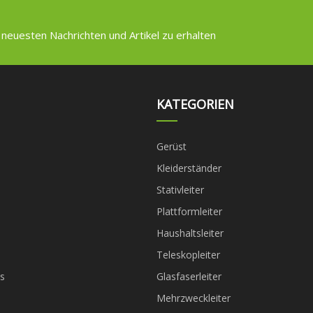
 neuesten Nachrichten und Artikel zu erhalten
KATEGORIEN
Gerüst
Kleiderständer
Stativleiter
Plattformleiter
Haushaltsleiter
Teleskopleiter
s
Glasfaserleiter
Mehrzweckleiter