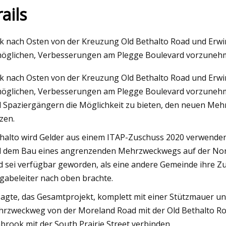
ails
023
May 26, 2023
ck nach Osten von der Kreuzung Old Bethalto Road und Erwi
hmungen für Kinder in Chicago:
Beste Verlängerungs
öglichen, Verbesserungen am Plegge Boulevard vorzuneh
ngen zu den 10 besten
Unternehmen oder I
ck nach Osten von der Kreuzung Old Bethalto Road und Erwi
ionen
öglichen, Verbesserungen am Plegge Boulevard vorzunehm
 Spaziergängern die Möglichkeit zu bieten, den neuen Meh
zen.
halto wird Gelder aus einem ITAP-Zuschuss 2020 verwende
 dem Bau eines angrenzenden Mehrzweckwegs auf der Nords
d sei verfügbar geworden, als eine andere Gemeinde ihre Z
gabeleiter nach oben brachte.
sagte, das Gesamtprojekt, komplett mit einer Stützmauer un
rzweckweg von der Moreland Road mit der Old Bethalto Roa
brook mit der South Prairie Street verbinden.