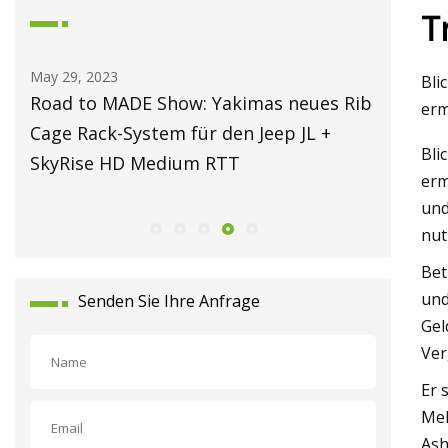
Tr
May 29, 2023
May 30, 2
Bli
Road to MADE Show: Yakimas neues Rib
Unterne
erm
Cage Rack-System für den Jeep JL +
Bewertu
Bli
SkyRise HD Medium RTT
Attrakt
erm
und
nut
Bet
und
Senden Sie Ihre Anfrage
Gel
Ver
Er 
Meh
Ash