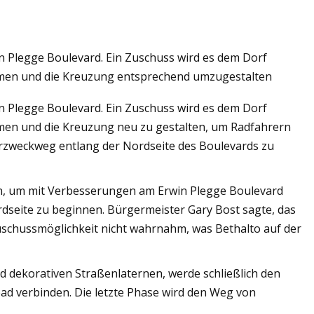
n Plegge Boulevard. Ein Zuschuss wird es dem Dorf
leitern für Ihr
men und die Kreuzung entsprechend umzugestalten
hren Arbeitsplatz
n Plegge Boulevard. Ein Zuschuss wird es dem Dorf
en und die Kreuzung neu zu gestalten, um Radfahrern
rzweckweg entlang der Nordseite des Boulevards zu
n, um mit Verbesserungen am Erwin Plegge Boulevard
eite zu beginnen. Bürgermeister Gary Bost sagte, das
uschussmöglichkeit nicht wahrnahm, was Bethalto auf der
d dekorativen Straßenlaternen, werde schließlich den
d verbinden. Die letzte Phase wird den Weg von